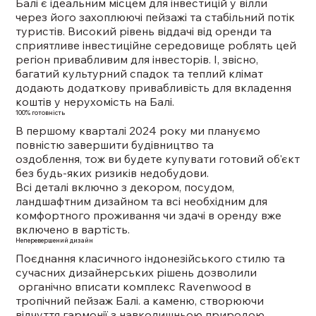
Балі є ідеальним місцем для інвестицій у вілли
через його захоплюючі пейзажі та стабільний потік
туристів. Високий рівень віддачі від оренди та
сприятливе інвестиційне середовище роблять цей
регіон привабливим для інвесторів. І, звісно,
багатий культурний спадок та теплий клімат
додають додаткову привабливість для вкладення
коштів у нерухомість на Балі.
100% готовність
В першому кварталі 2024 року ми плануємо
повністю завершити будівництво та
оздоблення, тож ви будете купувати готовий об'єкт
без будь-яких ризиків недобудови.
Всі деталі включно з декором, посудом,
ландшафтним дизайном та всі необхідним для
комфортного проживання чи здачі в оренду вже
включено в вартість.
Неперевершений дизайн
Поєднання класичного індонезійського стилю та
сучасних дизайнерських рішень дозволили
органічно вписати комплекс Ravenwood в
тропічний пейзаж Балі. а каменю, створюючи
відчуття гармонії з навколишньою природою.