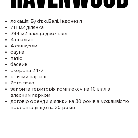
локація: Букіт, о.Балі, Індонезія
711 м2 ділянка
284 м2 площа двох вілл
4 спальні
4 санвузли
сауна
патіо
басейн
охорона 24/7
критий паркінг
йога-зала
закрита територія комплексу на 10 вілл з
власним парком
договір оренди ділянки на 30 років з можливістю
пролонгації ще на 20 років